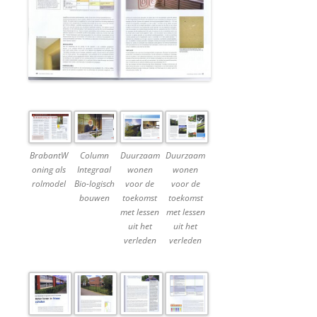
BrabantW
Column
Duurzaam
Duurzaam
oning als
Integraal
wonen
wonen
rolmodel
Bio-logisch
voor de
voor de
bouwen
toekomst
toekomst
met lessen
met lessen
uit het
uit het
verleden
verleden