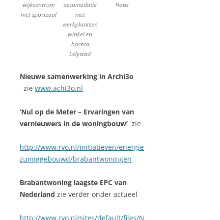
wijkcentrum
accomodatie
Haps
met sportzaal
met
werkplaatsen
winkel en
horeca
Lelystad
Nieuwe samenwerking in Archi3o
zie
www.achi3o.nl
‘Nul op de Meter – Ervaringen van
vernieuwers in de woningbouw’
zie
http://www.rvo.nl/initiatieven/energie
zuiniggebouwd/brabantwoningen
Brabantwoning laagste EPC van
Nederland
zie verder onder actueel
http://www.rvo.nl/sites/default/files/N