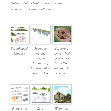
Ontwerp Autark kantoor Rijkswaterstaat
Terneuzen volledige houtbouw.
Woonheuvel
Recreatie
Bezoekers
Limburg
woning
centrum Mijl
prefab
op Zeven De
houtbouw ,
Grote Peel
houtgestookte
i.o.v.Staatsbo
leemkachel
sbeheer
Energie nul
Zorg
Woonhuis