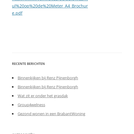
ul%20op%20de%20Meter_A4_Brochur
e.pdf
RECENTE BERICHTEN
Binnenkijken bij Renz Pijnenborgh
Binnenkijken bij Renz Pijnenborgh
Wat zit er onder het grasdak
Group4welness
Gezond wonen in een BrabantWoning