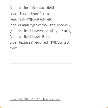
[contact-form][contact-field
label=’Naam’ type=’name’
required=’1’/][contact-field
label=’Email’ type=’email’ required=’1’/]
[contact-field label=’Bedrijf’ type=’url’/]
[contact-field label=’Bericht’
type=’textarea’ required=’1’/][/contact-
form]
Copyright 2013-2022 Archiservice b.v.