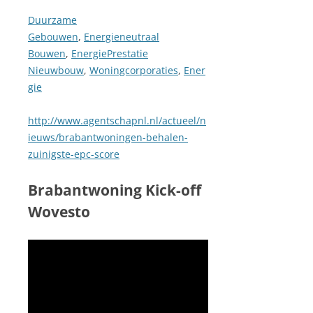
Duurzame
Gebouwen
,
Energieneutraal
Bouwen
,
EnergiePrestatie
Nieuwbouw
,
Woningcorporaties
,
Ener
gie
http://www.agentschapnl.nl/actueel/n
ieuws/brabantwoningen-behalen-
zuinigste-epc-score
Brabantwoning Kick-off
Wovesto