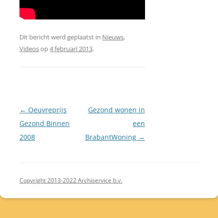
Dit bericht werd geplaatst in
Nieuws
,
Videos
op
4 februari 2013
.
Berichtnavigatie
←
Oeuvreprijs
Gezond wonen in
Gezond Binnen
een
2008
BrabantWoning
→
Copyright 2013-2022 Archiservice b.v.